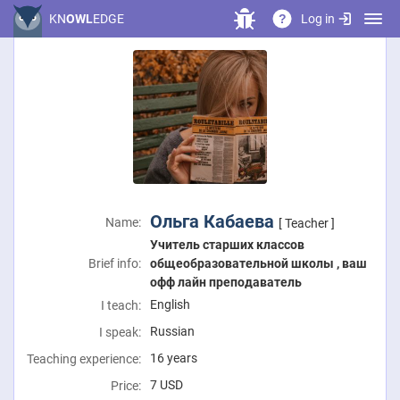
Log in
KN
OWL
EDGE
?
Ольга Кабаева
Name:
[ Teacher ]
Учитель старших классов
Brief info:
общеобразовательной школы , ваш
офф лайн преподаватель
English
I teach:
Russian
I speak:
16 years
Teaching experience:
7
USD
Price: