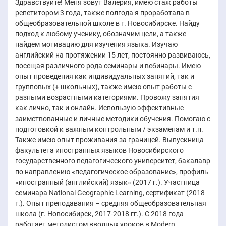
Здравствуйте! Меня зовут Валерия, имею стаж работы
репетитором 3 года, также полгода я проработала в
общеобразовательной школе в г. Новосибирске. Найду
подход к любому ученику, обозначим цели, а также
найдем мотивацию для изучения языка. Изучаю
английский на протяжении 15 лет, постоянно развиваюсь,
посещая различного рода семинары и вебинары. Имею
опыт проведения как индивидуальных занятий, так и
групповых (+ школьных), также имею опыт работы с
разными возрастными категориями. Провожу занятия
как лично, так и онлайн. Использую эффективные
заимствованные и личные методики обучения. Помогаю с
подготовкой к важным контрольным / экзаменам и т.п.
Также имею опыт проживания за границей. Выпускница
факультета иностранных языков Новосибирского
государственного педагогического университет, бакалавр
по направлению «педагогическое образование», профиль
«иностранный (английский) язык» (2017 г.). Участница
семинара National Geographic Learning, сертификат (2018
г.). Опыт преподавания – средняя общеобразовательная
школа (г. Новосибирск, 2017-2018 гг.). С 2018 года
работает методистом вводных уроков в Modern