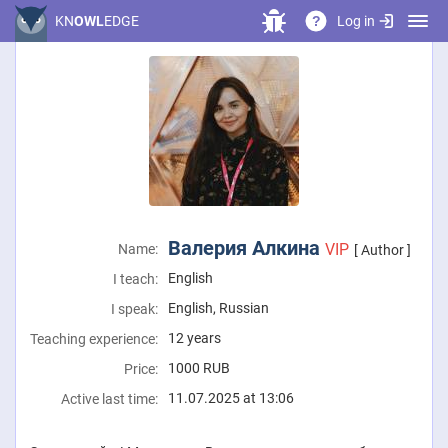
Log in
KN
OWL
EDGE
?
Валерия Алкина
VIP
Name:
[ Author ]
English
I teach:
English, Russian
I speak:
12 years
Teaching experience:
1000
RUB
Price:
11.07.2025 at 13:06
Active last time: