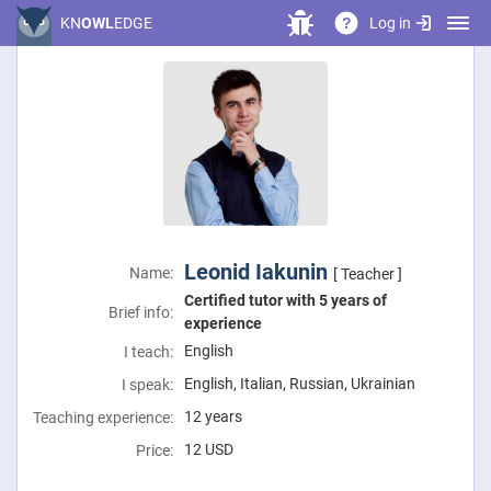
Log in
KN
OWL
EDGE
?
Leonid Iakunin
Name:
[ Teacher ]
Certified tutor with 5 years of
Brief info:
experience
English
I teach:
English, Italian, Russian, Ukrainian
I speak:
12 years
Teaching experience:
12
USD
Price: