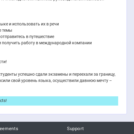
ыке и использовать их в речи
е темы
и отправитесь в путешествие
 и получить работу в международной компании
сти!
студенты успешно сдали экзамены и переехали за границу,
ысили свой уровень языка, осуществили давнюю мечту –
cts!
reements
Support