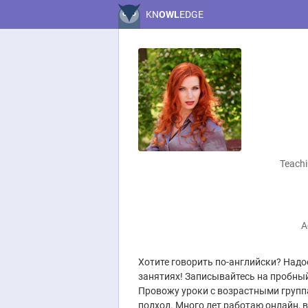
KN
OWL
EDGE
Teachi
A
Хотите говорить по-английски? Надо
занятиях! Записывайтесь на пробный
Провожу уроки с возрастными групп
подход. Много лет работаю онлайн, 