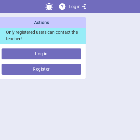
Log in
?
Actions
Only registered users can contact the
teacher!
Log in
Register