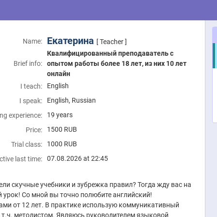
Екатерина
Name:
[ Teacher ]
Квалифицированный преподаватель с
Brief info:
опытом работы более 18 лет, из них 10 лет
онлайн
English
I teach:
English, Russian
I speak:
19 years
ng experience:
1500
RUB
Price:
1000
RUB
Trial class:
07.08.2026 at 22:45
ctive last time:
ели скучные учебники и зубрежка правил? Тогда жду вас на
 урок! Со мной вы точно полюбите английский!
ами от 12 лет. В практике использую коммуникативный
в т.ч. методистом. Являюсь руководителем языковой